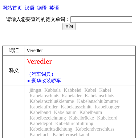
网站首页
汉语
德语
英语
请输入您要查询的德文单词：
词汇
Veredler
Veredler
释义
（汽车词典）
m 豪华改装轿车
jüngst
Kabbala
Kabbelei
Kabel
Kabel
Kabelabschluß
Kabelader
Kabelanschluß
Kabelanschlußklemme
Kabelanschlußmutter
Kabelaufroller
Kabelausschnitt
Kabelbagger
Kabelband
Kabelbaum
Kabelbaum
Kabelbezeichnung
Kabelbrücke
Kabelcord
Kabeldepot
Kabeldurchführung
Kabeleintrittsdichtung
Kabelendverschluss
Kabelfach
Kabelfernsehkanal