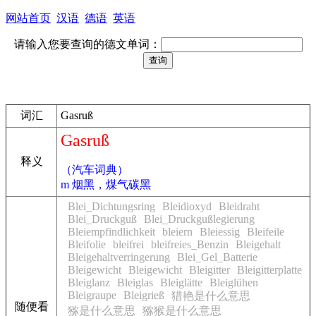
网站首页
汉语
德语
英语
请输入您要查询的德文单词：
词汇
Gasruß
Gasruß
释义
（汽车词典）
m 烟黑，煤气碳黑
Blei_Dichtungsring
Bleidioxyd
Bleidraht
Blei_Druckguß
Blei_Druckgußlegierung
Bleiempfindlichkeit
bleiern
Bleiessig
Bleifeile
Bleifolie
bleifrei
bleifreies_Benzin
Bleigehalt
Bleigehaltverringerung
Blei_Gel_Batterie
Bleigewicht
Bleigewicht
Bleigitter
Bleigitterplatte
Bleiglanz
Bleiglas
Bleiglätte
Bleiglühen
Bleigraupe
Bleigrieß
猎艳是什么意思
随便看
猕是什么意思
猕猴是什么意思