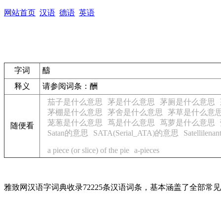
网站首页
汉语
德语
英语
字词
醻
释义
请参阅词条：酬
茄子是什么意思
茅是什么意思
茅厕是什么意思
茅棚是什么意思
茅舍是什么意思
茅草是什么意
茏葱是什么意思
茑是什么意思
茑萝是什么意思
随便看
Satan的意思
SATA(Serial_ATA)的意思
Satellile
a piece (or slice) of the pie
a-pieces
雅致网汉语字词典收录72225条汉语词条，基本涵盖了全部