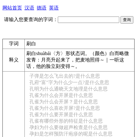
网站首页
汉语
德语
英语
请输入您要查询的字词：
字词
刷白
刷白
shuàbái
〈方〉
形
状态词。（颜色）白而略微
释义
发青：
月亮升起来了，把麦地照得～｜一听这
话，他的脸立刻变得～。
子弹是怎么飞出去的?是什么意思
孔府“富"字为什么少一点?是什么意思
孔明为什么通晓天文地理是什么意思
孔雀为什么会开屏是什么意思
孔雀为什么会开屏？是什么意思
孔雀为什么喜欢开屏?是什么意思
孔雀为什么要开屏是什么意思
孔雀有哪些外形的特征是什么意思
孕妇为什么要做超声检查是什么意思
孕妇是怎样预防汗疱疹的呢是什么意思