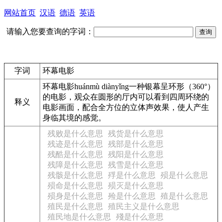
网站首页
汉语
德语
英语
请输入您要查询的字词：
字词
环幕电影
环幕电影
huánmù diànyǐng
一种银幕呈环形（360°）
的电影，观众在圆形的厅内可以看到四周环绕的
释义
电影画面，配合全方位的立体声效果，使人产生
身临其境的感觉。
残败是什么意思
残货是什么意思
残迹是什么意思
残部是什么意思
残酷是什么意思
残阳是什么意思
残障是什么意思
残雪是什么意思
残骸是什么意思
殍是什么意思
殒是什么意思
殒命是什么意思
殒灭是什么意思
殒身是什么意思
殓是什么意思
殖是什么意思
殖民是什么意思
殖民主义是什么意思
殖民地是什么意思
殘是什么意思