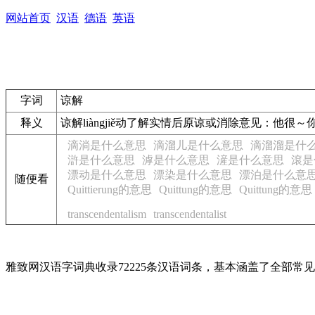
网站首页
汉语
德语
英语
字词
谅解
释义
谅解
liàngjiě
动
了解实情后原谅或消除意见：
他很～
滴淌是什么意思
滴溜儿是什么意思
滴溜溜是什
滸是什么意思
滹是什么意思
滻是什么意思
滾是
漂动是什么意思
漂染是什么意思
漂泊是什么意
随便看
Quittierung的意思
Quittung的意思
Quittung的意思
transcendentalism
transcendentalist
雅致网汉语字词典收录72225条汉语词条，基本涵盖了全部