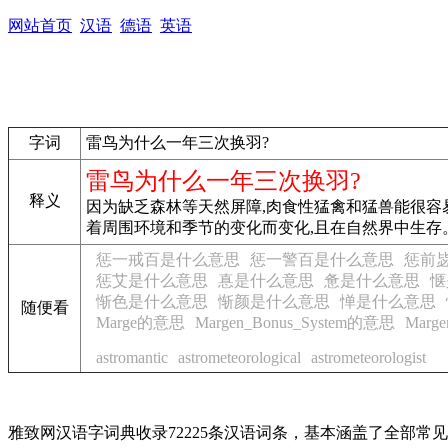
网站首页
汉语
德语
英语
字词
雷鸟为什么一年三次换羽?
雷鸟为什么一年三次换羽?
释义
因为缺乏森林等天然屏障,肉食性猛禽和猛兽能很容
着周围环境和季节的变化而变化,且在自然界中生存
惩一戒百是什么意思
惩一警百是什么意思
惩前
惩艾是什么意思
惪是什么意思
惫是什么意思
惬
惭色是什么意思
惭颜是什么意思
惮是什么意思
随便看
Marge的意思
Margen_Bonus_System的意思
Marg
astromantic
astrometeorological
astrometeorologist
雅致网汉语字词典收录72225条汉语词条，基本涵盖了全部