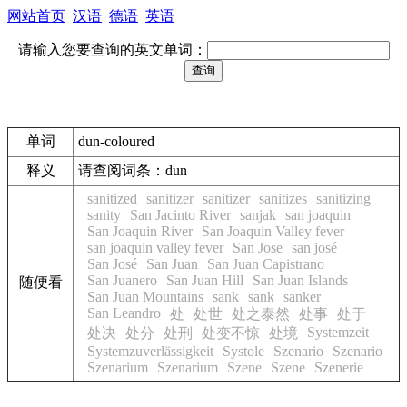
网站首页
汉语
德语
英语
请输入您要查询的英文单词：
单词
dun-coloured
释义
请查阅词条：dun
sanitized
sanitizer
sanitizer
sanitizes
sanitizing
sanity
San Jacinto River
sanjak
san joaquin
San Joaquin River
San Joaquin Valley fever
san joaquin valley fever
San Jose
san josé
San José
San Juan
San Juan Capistrano
San Juanero
San Juan Hill
San Juan Islands
随便看
San Juan Mountains
sank
sank
sanker
San Leandro
处
处世
处之泰然
处事
处于
Systemzeit
处决
处分
处刑
处变不惊
处境
Systemzuverlässigkeit
Systole
Szenario
Szenario
Szenarium
Szenarium
Szene
Szene
Szenerie